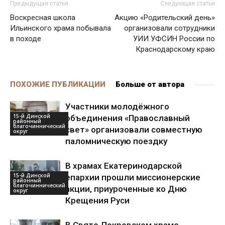
Предыдущая статья
Следующая статья
Воскресная школа
Акцию «Родительский день»
Ильинского храма побывала
организовали сотрудники
в походе
УИИ УФСИН России по
Краснодарскому краю
ПОХОЖИЕ ПУБЛИКАЦИИ
Больше от автора
Участники молодёжного
15-й Динской
объединения «Православный
районный
благочиннический
свет» организовали совместную
округ
паломническую поездку
В храмах Екатеринодарской
15-й Динской
епархии прошли миссионерские
районный
благочиннический
акции, приуроченные ко Дню
округ
Крещения Руси