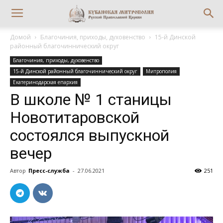
Домой
Благочиния, приходы, духовенство
15-й Динской
районный благочиннический округ
Благочиния, приходы, духовенство
15-й Динской районный благочиннический округ
Митрополия
Екатеринодарская епархия
В школе № 1 станицы
Новотитаровской
состоялся выпускной
вечер
Автор
Пресс-служба
-
27.06.2021
251