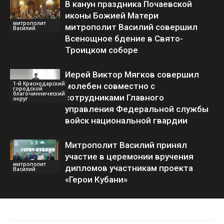
В канун праздника Почаевской
иконы Божией Матери
митрополит
митрополит Василий совершил
Василий
Всенощное бдение в Свято-
Троицком соборе
Иерей Виктор Мягков совершил
1-й Краснодарский
молебен совместно с
городской
благочиннический
сотрудниками Главного
округ
управления Федеральной службы
войск национальной гвардии
Митрополит Василий принял
участие в церемонии вручения
митрополит
дипломов участникам проекта
Василий
«Герои Кубани»