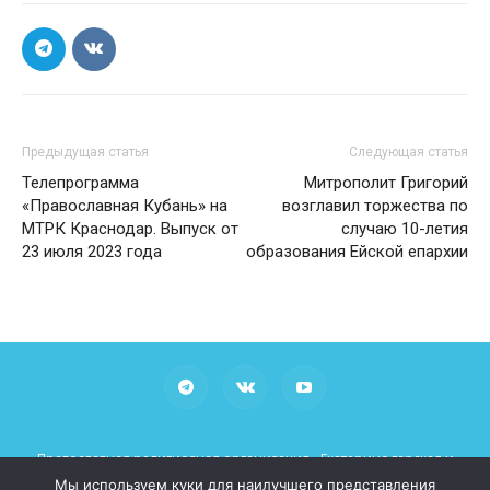
Предыдущая статья
Следующая статья
Телепрограмма
Митрополит Григорий
«Православная Кубань» на
возглавил торжества по
МТРК Краснодар. Выпуск от
случаю 10-летия
23 июля 2023 года
образования Ейской епархии
Православная религиозная организация «Екатеринодарская и
Кубанская Епархия Русской Православной Церкви (Московский
Мы используем куки для наилучшего представления