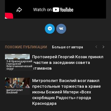
ПОХОЖИЕ ПУБЛИКАЦИИ
Больше от автора
Протоиерей Георгий Козак принял
3-й Краснодарский
участие в заседании совета
городской
благочиннический
атаманов
округ
Митрополит Василий возглавил
престольные торжества в храме
митрополит
иконы Божией Матери «Всех
Василий
скорбящих Радость» города
Краснодара