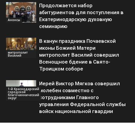
Продолжается набор
абитуриентов для поступления в
Екатеринодарскую духовную
Анонсы
семинарию
В канун праздника Почаевской
иконы Божией Матери
митрополит
митрополит Василий совершил
Василий
Всенощное бдение в Свято-
Троицком соборе
Иерей Виктор Мягков совершил
1-й Краснодарский
молебен совместно с
городской
благочиннический
сотрудниками Главного
округ
управления Федеральной службы
войск национальной гвардии