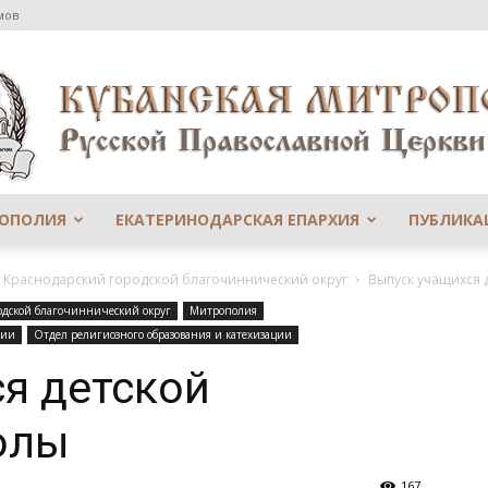
мов
РОПОЛИЯ
ЕКАТЕРИНОДАРСКАЯ ЕПАРХИЯ
ПУБЛИКА
Сайт
й Краснодарский городской благочиннический округ
Выпуск учащихся 
одской благочиннический округ
Митрополия
сии
Отдел религиозного образования и катехизации
я детской
Екатеринодарской
олы
167