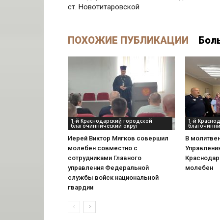
ст. Новотитаровской
ПОХОЖИЕ ПУБЛИКАЦИИ
Бол
1-й Краснодарский городской
1-й Красно
благочиннический округ
благочинни
Иерей Виктор Мягков совершил
В молитве
молебен совместно с
Управления
сотрудниками Главного
Краснодар
управления Федеральной
молебен
службы войск национальной
гвардии