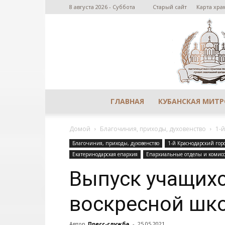
8 августа 2026 - Суббота
Старый сайт
Карта хра
ГЛАВНАЯ
КУБАНСКАЯ МИТ
Домой
Благочиния, приходы, духовенство
1-
Благочиния, приходы, духовенство
1-й Краснодарский гор
Екатеринодарская епархия
Епархиальные отделы и комис
Выпуск учащихс
воскресной шк
Автор
Пресс-служба
-
25.05.2021