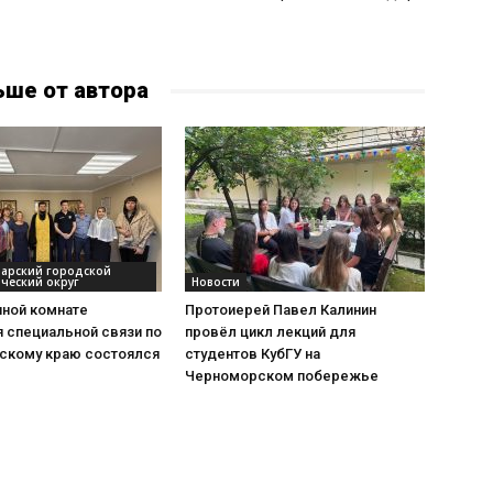
ьше от автора
дарский городской
ческий округ
Новости
нной комнате
Протоиерей Павел Калинин
 специальной связи по
провёл цикл лекций для
скому краю состоялся
студентов КубГУ на
Черноморском побережье