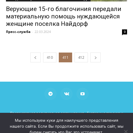
Верующие 15-го благочиния передали
материальную помощь нуждающейся
женщине поселка Найдорф
Пресс-служба
-
22.03.2024
0
410
411
412
Православная религиозная организация «Екатеринодарская и
Кубанская Епархия Русской Православной Церкви (Московский
Мы используем куки для наилучшего представления
Патриархат)»
нашего сайта. Если Вы продолжите использовать сайт, мы
При использовании материалов просьба указывать рабочие
будем считать что Вас это устраивает.