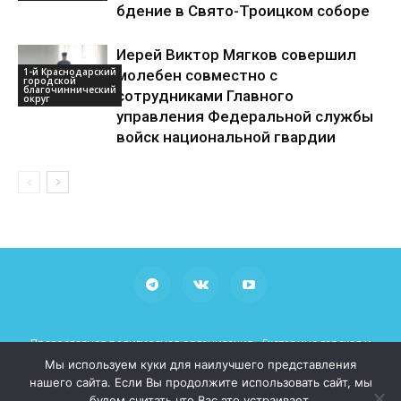
бдение в Свято-Троицком соборе
Иерей Виктор Мягков совершил
1-й Краснодарский
молебен совместно с
городской
благочиннический
сотрудниками Главного
округ
управления Федеральной службы
войск национальной гвардии
Православная религиозная организация «Екатеринодарская и
Кубанская Епархия Русской Православной Церкви (Московский
Мы используем куки для наилучшего представления
Патриархат)»
нашего сайта. Если Вы продолжите использовать сайт, мы
При использовании материалов просьба указывать рабочие
будем считать что Вас это устраивает.