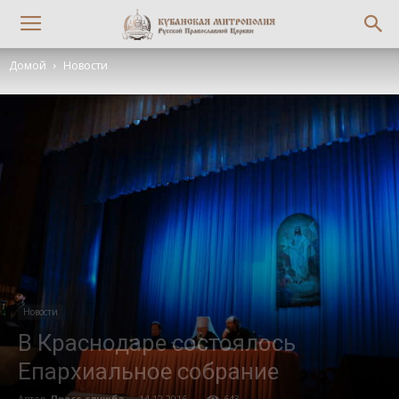
Домой
Новости
Новости
В Краснодаре состоялось
Епархиальное собрание
Автор
Пресс-служба
-
14.12.2016
643