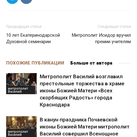
Предыдущая статья
Следующая статья
10 лет Екатеринодарской
Митрополит Исидор вручил
Духовной семинарии
премии учителям
ПОХОЖИЕ ПУБЛИКАЦИИ
Больше от автора
Митрополит Василий возглавил
престольные торжества в храме
митрополит
иконы Божией Матери «Всех
Василий
скорбящих Радость» города
Краснодара
В канун праздника Почаевской
иконы Божией Матери митрополит
митрополит
Василий совершил Всенощное
Василий