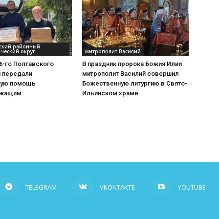
вский районный
ческий округ
митрополит Василий
6-го Полтавского
В праздник пророка Божия Илии
я передали
митрополит Василий совершил
ную помощь
Божественную литургию в Свято-
ужащим
Ильинском храме
TELEGRAM
VKONTAKTE
YOUTUBE