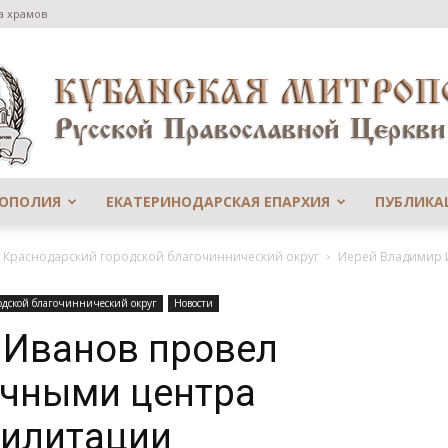
а храмов
РОПОЛИЯ
ЕКАТЕРИНОДАРСКАЯ ЕПАРХИЯ
ПУБЛИКА
Сайт
й Краснодарский городской благочиннический округ
Иерей Владимир И
одской благочиннический округ
Новости
 Иванов провел
Екатеринодарской
ечными центра
билитации