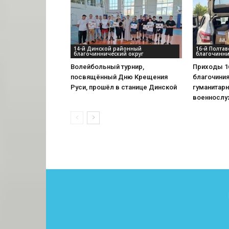
14-й Динской районный
16-й Полта
благочиннический округ
благочинни
Волейбольный турнир,
Приходы 1
посвящённый Дню Крещения
благочини
Руси, прошёл в станице Динской
гуманитар
военносл