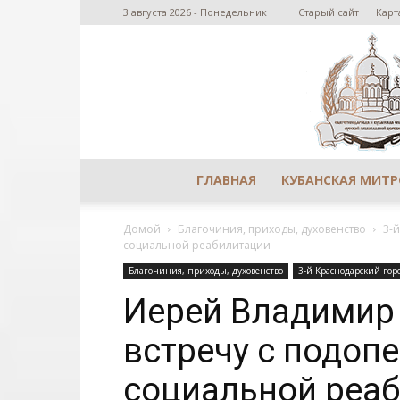
3 августа 2026 - Понедельник
Старый сайт
Карт
ГЛАВНАЯ
КУБАНСКАЯ МИТ
Домой
Благочиния, приходы, духовенство
3-
социальной реабилитации
Благочиния, приходы, духовенство
3-й Краснодарский гор
Иерей Владимир
встречу с подоп
социальной реа