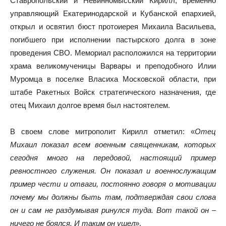
Ставропольский и Невинномысский Кирилл, временно
управляющий Екатеринодарской и Кубанской епархией,
открыл и освятил бюст протоиерея Михаила Васильева,
погибшего при исполнении пастырского долга в зоне
проведения СВО. Мемориал расположился на территории
храма великомученицы Варвары и преподобного Илии
Муромца в поселке Власиха Московской области, при
штабе Ракетных Войск стратегического назначения, где
отец Михаил долгое время был настоятелем.
В своем слове митрополит Кирилл отметил: «
Отец
Михаил показал всем военным священникам, которых
сегодня много на передовой, настоящий пример
ревностного служения. Он показал и военнослужащим
пример чести и отваги, постоянно говоря о мотивации
почему мы должны быть там, подтверждая свои слова
он и сам не раздумывая ринулся туда. Вот такой он –
ничего не боялся. И таким он ушел
».