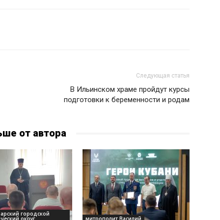
Следующая статья
В Ильинском храме пройдут курсы
подготовки к беременности и родам
ьше от автора
дарский городской
ческий округ
митрополит Василий