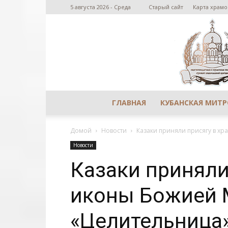
5 августа 2026 - Среда
Старый сайт
Карта храмо
ГЛАВНАЯ
КУБАНСКАЯ МИТ
Домой
Новости
Казаки приняли присягу в х
Новости
Казаки приняли
иконы Божией 
«Целительница