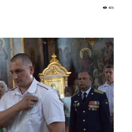
406
и
Кубанской
епархии