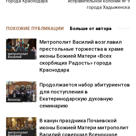
города Краснодара
исправительной колонии № 9
города Хадыженска
ПОХОЖИЕ ПУБЛИКАЦИИ
Больше от автора
Митрополит Василий возглавил
престольные торжества в храме
митрополит
иконы Божией Матери «Всех
Василий
скорбящих Радость» города
Краснодара
Продолжается набор абитуриентов
для поступления в
Екатеринодарскую духовную
Анонсы
семинарию
В канун праздника Почаевской
иконы Божией Матери митрополит
митрополит
Василий совершил Всенощное
Василий