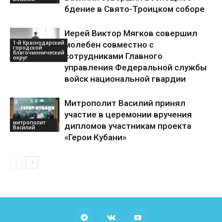
бдение в Свято-Троицком соборе
Иерей Виктор Мягков совершил
1-й Краснодарский
молебен совместно с
городской
благочиннический
сотрудниками Главного
округ
управления Федеральной службы
войск национальной гвардии
Митрополит Василий принял
участие в церемонии вручения
митрополит
дипломов участникам проекта
Василий
«Герои Кубани»