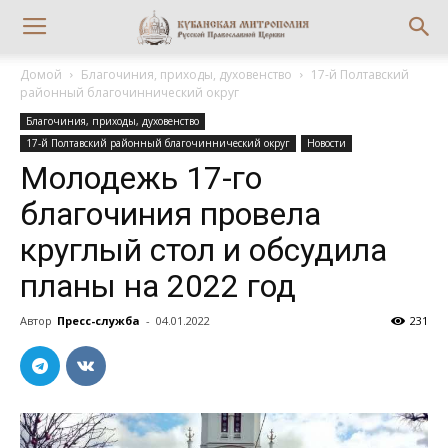
Домой
Благочиния, приходы, духовенство
17-й Полтавский
районный благочиннический округ
Благочиния, приходы, духовенство
17-й Полтавский районный благочиннический округ
Новости
Молодежь 17-го
благочиния провела
круглый стол и обсудила
планы на 2022 год
Автор
Пресс-служба
-
04.01.2022
231