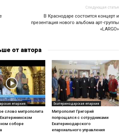
Следующая статья
е
В Краснодаре состоится концерт и
презентация нового альбома арт-группы
«LARGO»
ьше от автора
арская епархия
Екатеринодарская епархия
е слово митрополита
Митрополит Григорий
 Екатерининском
попрощался с сотрудниками
ном соборе
Екатеринодарского
а
епархиального управления