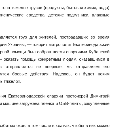
 тонн тяжелых грузов (продукты, бытовая химия, вода)
гиенические средства, детские подгузники, влажные
авляется груз для жителей, пострадавших во время
ории Украины, — говорит митрополит Екатеринодарский
тарной помощи был собран всеми епархиями Кубанской
 – оказать помощь конкретным людям, оказавшимся в
уз отправляется не впервые, мы отправляем его
едутся боевые действия. Надеюсь, он будет неким
ь тяжело».
ния Екатеринодарской епархии протоиерей Димитрий
ной машине загружена пленка и OSB-плиты, закупленные
збитых окон, в том числе в храмах, чтобы в них можно