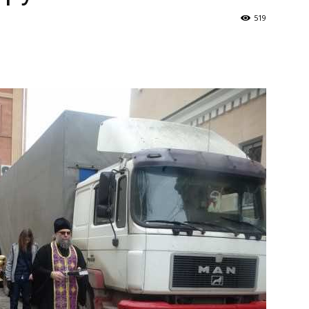
519
и
Кубанской
епархии