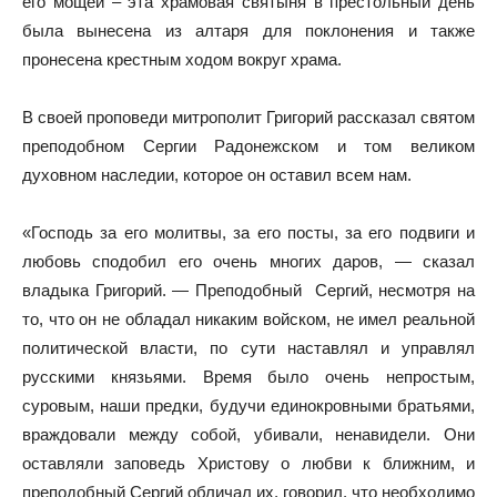
его мощей – эта храмовая святыня в престольный день
была вынесена из алтаря для поклонения и также
пронесена крестным ходом вокруг храма.
В своей проповеди митрополит Григорий рассказал святом
преподобном Сергии Радонежском и том великом
духовном наследии, которое он оставил всем нам.
«Господь за его молитвы, за его посты, за его подвиги и
любовь сподобил его очень многих даров, — сказал
владыка Григорий. — Преподобный Сергий, несмотря на
то, что он не обладал никаким войском, не имел реальной
политической власти, по сути наставлял и управлял
русскими князьями. Время было очень непростым,
суровым, наши предки, будучи единокровными братьями,
враждовали между собой, убивали, ненавидели. Они
оставляли заповедь Христову о любви к ближним, и
преподобный Сергий обличал их, говорил, что необходимо