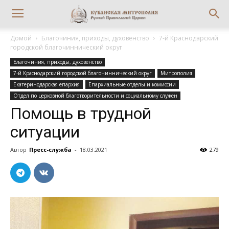
Домой
Благочиния, приходы, духовенство
7-й Краснодарский
городской благочиннический округ
Благочиния, приходы, духовенство
7-й Краснодарский городской благочиннический округ
Митрополия
Екатеринодарская епархия
Епархиальные отделы и комиссии
Отдел по церковной благотворительности и социальному служен
Помощь в трудной
ситуации
Автор
Пресс-служба
-
18.03.2021
279