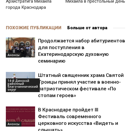
Архистратига Михаила
Михаила в престольный день
города Краснодара
ПОХОЖИЕ ПУБЛИКАЦИИ
Больше от автора
Продолжается набор абитуриентов
для поступления в
Екатеринодарскую духовную
Анонсы
семинарию
Штатный священник храма Святой
14-й Динской
Троицы принял участие в военно-
районный
благочиннический
патриотическом фестивале «По
округ
стопам героев»
В Краснодаре пройдет ІІІ
Фестиваль современного
церковного искусства «Видеть и
Анонсы
слышать»