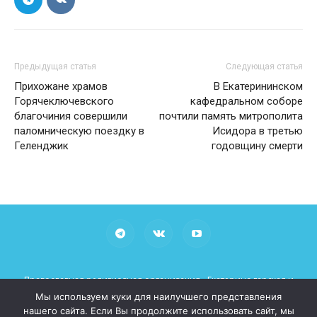
Предыдущая статья
Следующая статья
Прихожане храмов
В Екатерининском
Горячеключевского
кафедральном соборе
благочиния совершили
почтили память митрополита
паломническую поездку в
Исидора в третью
Геленджик
годовщину смерти
Православная религиозная организация «Екатеринодарская и
Кубанская Епархия Русской Православной Церкви (Московский
Мы используем куки для наилучшего представления
Патриархат)»
нашего сайта. Если Вы продолжите использовать сайт, мы