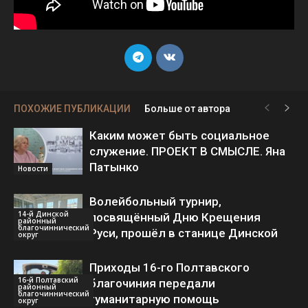
ПОХОЖИЕ ПУБЛИКАЦИИ
Больше от автора
Каким может быть социальное
служение. ПРОЕКТ В СМЫСЛЕ. Яна
Патынко
Новости
Волейбольный турнир,
14-й Динской
посвящённый Дню Крещения
районный
благочиннический
Руси, прошёл в станице Динской
округ
Приходы 16-го Полтавского
16-й Полтавский
благочиния передали
районный
благочиннический
гуманитарную помощь
округ