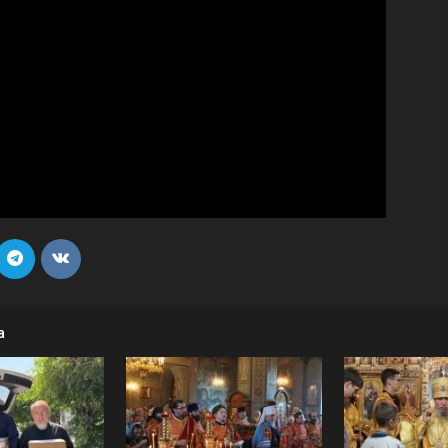
и
Кубанской
епархии
а