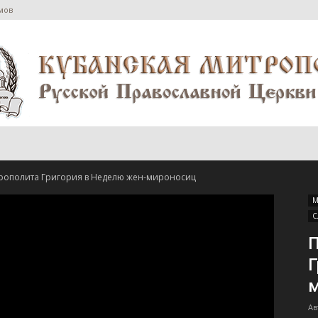
мов
Сайт
рополита Григория в Неделю жен-мироносиц
М
С
П
Г
Екатеринодарской
Ав