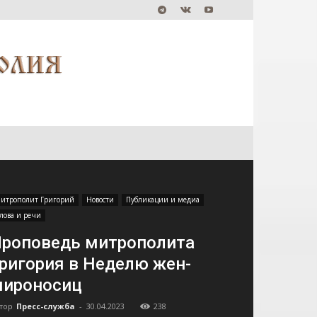
итрополит Григорий
Новости
Публикации и медиа
лова и речи
роповедь митрополита
ригория в Неделю жен-
мироносиц
тор
Пресс-служба
-
30.04.2023
238