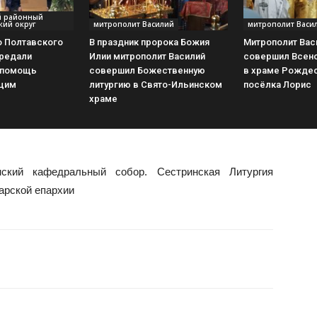
й районный
кий округ
митрополит Василий
митрополит Васи
о Полтавского
В праздник пророка Божия
Митрополит Вас
ередали
Илии митрополит Василий
совершил Всен
 помощь
совершил Божественную
в храме Рождес
щим
литургию в Свято-Ильинском
посёлка Лорис
храме
нский кафедральный собор. Сестринская Литургия
арской епархии