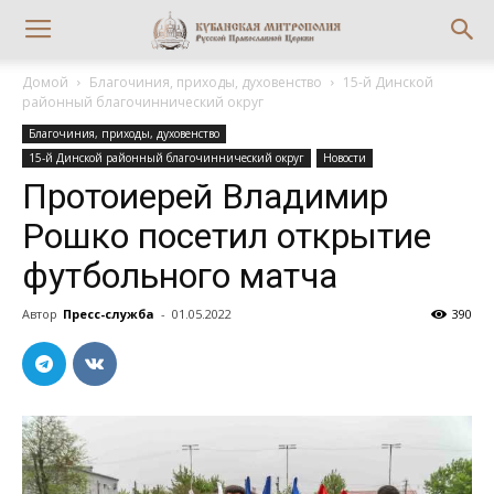
Домой
Благочиния, приходы, духовенство
15-й Динской
районный благочиннический округ
Благочиния, приходы, духовенство
15-й Динской районный благочиннический округ
Новости
Протоиерей Владимир
Рошко посетил открытие
футбольного матча
Автор
Пресс-служба
-
01.05.2022
390