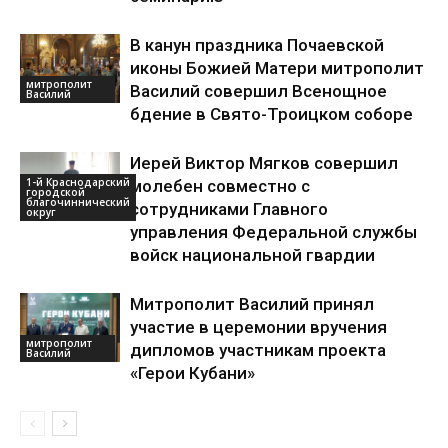
В канун праздника Почаевской
иконы Божией Матери митрополит
митрополит
Василий совершил Всенощное
Василий
бдение в Свято-Троицком соборе
Иерей Виктор Мягков совершил
1-й Краснодарский
молебен совместно с
городской
благочиннический
сотрудниками Главного
округ
управления Федеральной службы
войск национальной гвардии
Митрополит Василий принял
участие в церемонии вручения
митрополит
дипломов участникам проекта
Василий
«Герои Кубани»