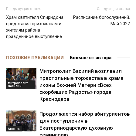
Предыдущая статья
Следующая статья
Храм святителя Спиридона
Расписание богослужений.
представил прихожанам и
Май 2022
жителям района
праздничное выступление
ПОХОЖИЕ ПУБЛИКАЦИИ
Больше от автора
Митрополит Василий возглавил
престольные торжества в храме
митрополит
иконы Божией Матери «Всех
Василий
скорбящих Радость» города
Краснодара
Продолжается набор абитуриентов
для поступления в
Екатеринодарскую духовную
Анонсы
семинарию