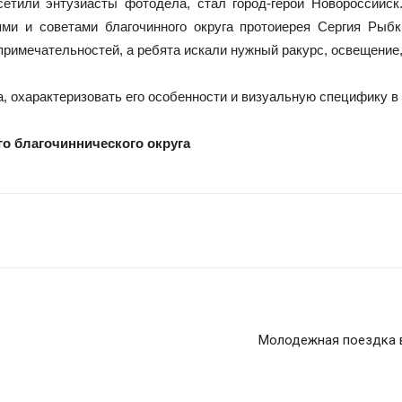
етили энтузиасты фотодела, стал город-герой Новороссийск
и и советами благочинного округа протоиерея Сергия Рыб
имечательностей, а ребята искали нужный ракурс, освещение,
, охарактеризовать его особенности и визуальную специфику в
го благочиннического округа
Молодежная поездка в