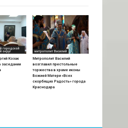
ий городской
й округ
митрополит Василий
ргий Козак
Митрополит Василий
в заседании
возглавил престольные
в
торжества в храме иконы
Божией Матери «Всех
скорбящих Радость» города
Краснодара