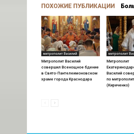
ПОХОЖИЕ ПУБЛИКАЦИИ
Бол
митрополит Василий
митрополит Ва
Митрополит Василий
Митрополит
совершил Всенощное бдение
Екатеринодарс
в Свято-Пантелеимоновском
Василий сове
храме города Краснодара
по митрополи
(Кириченко)