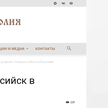
ЦИИ И МЕДИА
КОНТАКТЫ
родная»: Новороссийск в объективе
сийск в
229