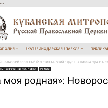
мов
РОПОЛИЯ
ЕКАТЕРИНОДАРСКАЯ ЕПАРХИЯ
ПУБЛИКА
Сайт
-й Полтавский районный благочиннический округ
«Широка страна моя 
нный благочиннический округ
Новости
 моя родная»: Новорос
Екатеринодарской