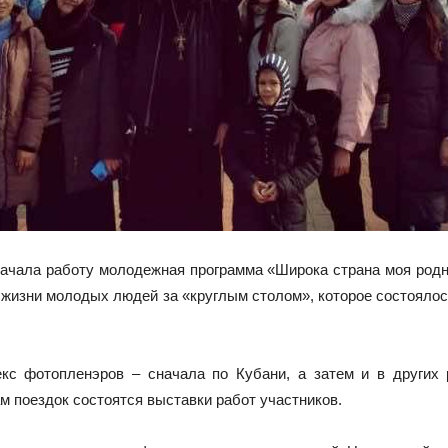
начала работу молодежная программа «Широка страна моя род
 жизни молодых людей за «круглым столом», которое состояло
кс фотопленэров – сначала по Кубани, а затем и в других
ам поездок состоятся выставки работ участников.