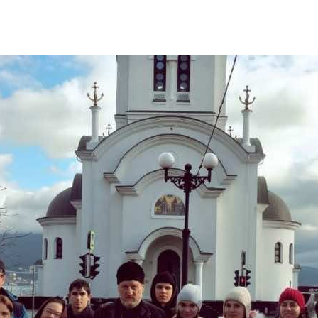
и
Кубанской
епархии