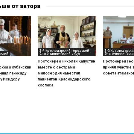
ьше от автора
3-й Краснодарский городской
3-й Краснодарск
силий
благочиннический округ
благочиннически
Протоиерей Николай Капустин
Протоиерей Гео
кий и Кубанский
вместе с сестрами
принял участие 
ршил панихиду
милосердия навестил
совета атамано
ту Исидору
пациентов Краснодарского
хосписа