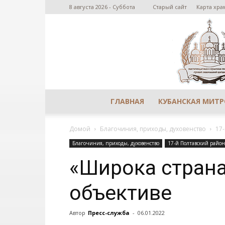
8 августа 2026 - Суббота
Старый сайт
Карта хра
ГЛАВНАЯ
КУБАНСКАЯ МИТ
Домой
Благочиния, приходы, духовенство
17
Благочиния, приходы, духовенство
17-й Полтавский райо
«Широка страна
объективе
Автор
Пресс-служба
-
06.01.2022