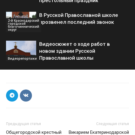
престольный праздник
В Русской Православной школе
2-й Краснодарский
прозвенел последний звонок
городской
благочиннический
округ
Видеосюжет о ходе работ в
новом здании Русской
Православной школы
Видеорепортажи
Предыдущая статья
Следующая статья
Общегородской крестный
Викарием Екатеринодарской