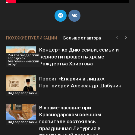
ПОХОЖИЕ ПУБЛИКАЦИИ
Больше от автора
Концерт ко Дню семьи, семьи и
2-й Краснодарский
верности прошел в храме
городской
благочиннический
Рождества Христова
округ
Проект «Епархия в лицах».
Протоиерей Александр Шабунин
Видеорепортажи
В храме-часовне при
Краснодарском военном
госпитале состоялась
Видеорепортажи
праздничная Литургия в