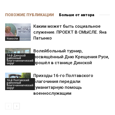
ПОХОЖИЕ ПУБЛИКАЦИИ
Больше от автора
Каким может быть социальное
служение. ПРОЕКТ В СМЫСЛЕ. Яна
Патынко
Новости
Волейбольный турнир,
14-й Динской
посвящённый Дню Крещения Руси,
районный
благочиннический
прошёл в станице Динской
округ
Приходы 16-го Полтавского
16-й Полтавский
благочиния передали
районный
благочиннический
гуманитарную помощь
округ
военнослужащим