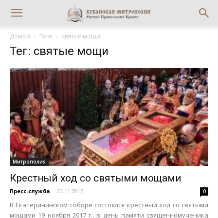
Домой
Теги
святые мощи
Тег: святые мощи
Митрополия
Крестный ход со святыми мощами
Пресс-служба
-
20.11.2017
0
В Екатерининском соборе состоялся крестный ход со святыми
мощами 19 ноября 2017 г., в день памяти священномученика