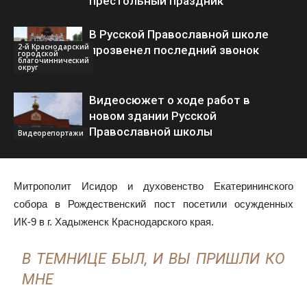
престольный праздник
В Русской Православной школе
2-й Краснодарский
прозвенел последний звонок
городской
благочиннический
округ
Видеосюжет о ходе работ в
новом здании Русской
Православной школы
Видеорепортажи
Митрополит Исидор и духовенство Екатерининского
собора в Рождественский пост посетили осужденных
ИК-9 в г. Хадыженск Краснодарского края.
В ТЕМНИЦЕ БЫЛ, И ВЫ ПРИШЛИ КО
МНЕ