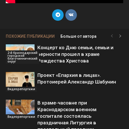
ПОХОЖИЕ ПУБЛИКАЦИИ
Больше от автора
Концерт ко Дню семьи, семьи и
2-й Краснодарский
верности прошел в храме
городской
благочиннический
Рождества Христова
округ
Проект «Епархия в лицах».
Протоиерей Александр Шабунин
Видеорепортажи
В храме-часовне при
Краснодарском военном
госпитале состоялась
Видеорепортажи
праздничная Литургия в