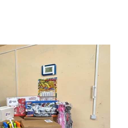
и
Кубанской
епархии