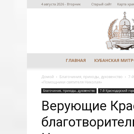
4 августа 2026 - Вторник
Старый сайт
Карта хра
ГЛАВНАЯ
КУБАНСКАЯ МИТ
Домой
Благочиния, приходы, духовенство
7-
«Помощники святителя Николая»
Благочиния, приходы, духовенство
7-й Краснодарский гор
Верующие Кра
благотворите