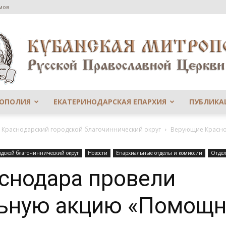
мов
РОПОЛИЯ
ЕКАТЕРИНОДАРСКАЯ ЕПАРХИЯ
ПУБЛИКА
Сайт
й Краснодарский городской благочиннический округ
Верующие Красно
одской благочиннический округ
Новости
Епархиальные отделы и комиссии
Отдел
снодара провели
Екатеринодарской
льную акцию «Помощн