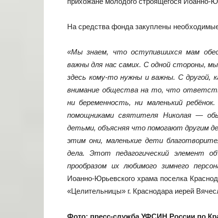
прихожане молодого строящегося Иоанно-Юр
На средства фонда закуплены необходимые 
«Мы знаем, что оступившихся мам обес
важны для нас самих. С одной стороны, мы
здесь кому-то нужны и важны. С другой, 
внимание общества на то, что ответств
ни беременность, ни маленький ребёно
помощниками святителя Николая — обы
детьми, объясняя что помогают другим де
этим они, маленькие дети благотворит
дела. Этот педагогический элемент о
прообразом их любимого зимнего персо
Иоанно-Юрьевского храма поселка Краснод
«Целительницы» г. Краснодара иерей Вячес
Фото: пресс-служба УФСИН России по К