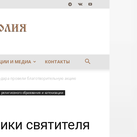
ЦИИ И МЕДИА
КОНТАКТЫ
дара провели благотворительную акцию
 религиозного образования и катехизации
ики святителя