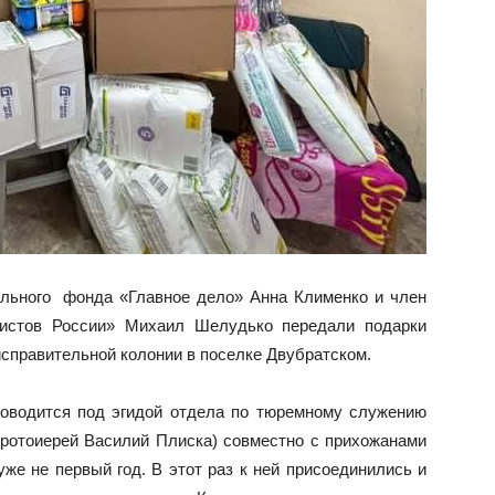
тельного фонда «Главное дело» Анна Клименко и член
ристов России» Михаил Шелудько передали подарки
исправительной колонии в поселке Двубратском.
оводится под эгидой отдела по тюремному служению
протоиерей Василий Плиска) совместно с прихожанами
е не первый год. В этот раз к ней присоединились и