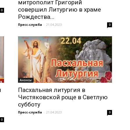
митрополит Григорий
совершил Литургию в храме
0
Рождества...
Пресс-служба
-
21.04.2023
0
Анонсы
м
Пасхальная литургия в
Чистяковской роще в Светлую
субботу
Пресс-служба
-
21.04.2023
0
0