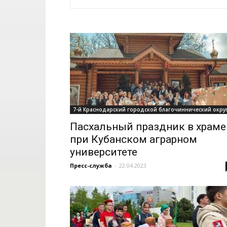
7-й Краснодарский городской благочиннический окру
Пасхальный праздник в храме
при Кубанском аграрном
университете
Пресс-служба
-
22.04.2023