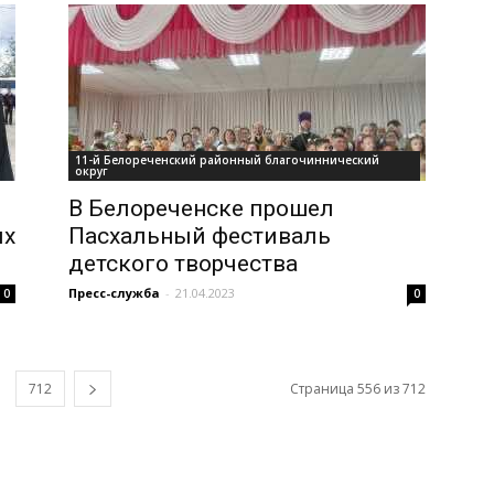
11-й Белореченский районный благочиннический
округ
В Белореченске прошел
их
Пасхальный фестиваль
детского творчества
Пресс-служба
-
21.04.2023
0
0
712
Страница 556 из 712