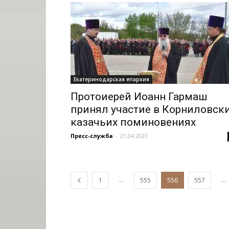
Екатеринодарская епархия
Протоиерей Иоанн Гармаш
принял участие в Корниловск
казачьих поминовениях
Пресс-служба
-
21.04.2023
...
...
1
555
556
557