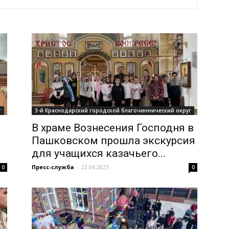
и
Кубанской
г
3-й Краснодарский городской благочиннический округ
В храме Вознесения Господня в
Пашковском прошла экскурсия
для учащихся казачьего...
епархии
Пресс-служба
-
22.04.2023
0
0