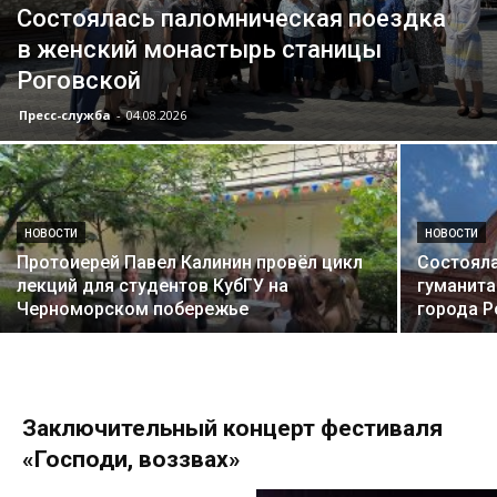
Состоялась паломническая поездка
в женский монастырь станицы
Роговской
Пресс-служба
-
04.08.2026
НОВОСТИ
НОВОСТИ
Протоиерей Павел Калинин провёл цикл
Состояла
лекций для студентов КубГУ на
гуманита
Черноморском побережье
города Р
Заключительный концерт фестиваля
«Господи, воззвах»