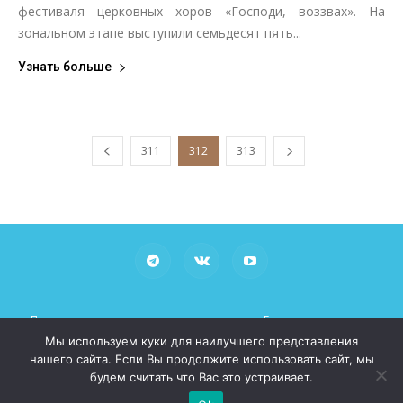
фестиваля церковных хоров «Господи, воззвах». На
зональном этапе выступили семьдесят пять...
Узнать больше
311
312
313
Православная религиозная организация «Екатеринодарская и
Кубанская Епархия Русской Православной Церкви (Московский
Мы используем куки для наилучшего представления
Патриархат)»
нашего сайта. Если Вы продолжите использовать сайт, мы
При использовании материалов просьба указывать рабочие
будем считать что Вас это устраивает.
ссылки на сайт mitropoliakuban.ru