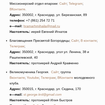
Миссионерский отдел епархии:
Сайт
;
Telegram
;
ВКонтакте
.
Адрес:
350002, г. Краснодар, ул. Березанская, 89
телефон:
+7 (861) 254 72 71
e
—
mail
:
hramarhmihaila@mail.ru
Настоятель:
иерей Евгений Игнатов
Благовещения Пресвятой Богородицы;
Сайт
;
В контакте
;
Телеграм
;
Адрес:
350002, г. Краснодар, угол ул. Ленина, 38 и
Рашпилевской, 40
Настоятель:
протоиерей Андрей Кравченко
Великомученика Георгия.
Сайт
; группа
Вконтакте
;
Youtube
;
Телеграм
;
ВКонтакте
молодежного
клуба.
Адрес:
350015, г. Краснодар, ул. Седина, 170
e
—
mail
:
st.george.krd@gmail.com
Настоятель:
протоиерей Илия Быстров