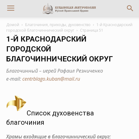
Домой
Благочиния, приходы, духовенство
1-й Краснодарский
городской благочиннический округ
Страница 51
1-Й КРАСНОДАРСКИЙ
ГОРОДСКОЙ
БЛАГОЧИННИЧЕСКИЙ ОКРУГ
Благочинный – иерей Рафаил Резниченко
е-mail:
centrblago.kuban@mail.ru
Список духовенства
благочиния
Храмы входящие в благочиннический округ: