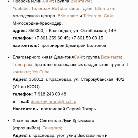
Пророка Илии.
Сайт
; Группа
Вконтакте
;
Youtube;
Телеграм
;
RuTube-канал
;
Дзен
;
ВКонтакте
молодежного центра.
ВКонтакте
и
Telegram,
Сайт
Милосердие-Краснодар.
адрес:
350000, г. Краснодар, ул. Октябрьская, 149
телефон:
+7 861 259 60 45; +7 861 59 03 15
настоятель:
протоиерей Димитрий Болтонов
Благоверного князя Димитрия
Сайт
; группа
Вконтакте
;
Телеграм
. Братство православных следопытов группа
В
контакте
;
YouTube.
Адрес:
350011, г. Краснодар, ул. Старокубанская, 40/2
(УТ по ЮФО)
телефон:
7 918 243 09 48
e
—
mail
:
donskoy-hram@mail.ru
Настоятель:
протоиерей Сергий Токарь
Храм во имя Святителя Луки Крымского
(строящийся).
Telegram
;
Адрес:
г. Краснодар, угол улиц Выставочной и