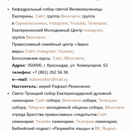
Кафедральный собор святой Великомученицы
Екатерины.
Сайт
; группа
Вконтакте
; группа
в
Одноклассниках
;
Instagram
;
Youtube
;
Телеграм
;
Екатерининский Молодежный Центр
Instagram
;
группа
Вконтакте
;
Православный семейный центр «Зерно
веры»
Сайт
;
Instagram
;
Youtube
;
Богословские курсы.
Сайт
;
ВКонтакте
;
Адрес:
350000, г. Краснодар, ул. Коммунаров, 52
телефон:
+7 (861) 262 56 36
e
—
mail
:
kubansobor@mail.ru
Настоятель:
иерей Рафаил Резниченко
Свято-Троицкий собор Екатеринодарской духовной
семинарии.
Сайт
собора;
Вконтакте
собора;
Телеграм
собора;
Telegram
молодёжной общины собора;
ВКонтакте
отряда Братства православных следопытов;
Сайт
семинарии;
Youtube
семинарии;
Телеграм
семинарии;
Библейский подкаст «Разумейте языцы» в
ВК
;
Яндекс-