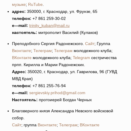
музыке
;
RuTube
.
адрес:
350000, г. Краснодар, ул. Фрунзе, 65
телефон:
+7 861 259-30-02
e
—
mail
:
trinity_kuban@mail.ru
настоятель:
митрополит Василий (Кулаков)
Преподобного Сергия Радонежского.
Сайт
; Группа
Вконтакте
;
Телеграм
;
Телеграм
молодежного клуба;
ВКонтакте
молодежного клуба;
Telegram
сестричества
прпп. Кирилла и Марии Радонежских.
Адрес:
350020, г. Краснодар, ул. Гаврилова, 96 (ГУВД
МВД Края)
телефон:
+7 861 255-76-94
e
—
mail
:
sergievskiy.prihod@gmail.com
Настоятель:
протоиерей Богдан Черных
Благоверного князя Александра Невского войсковой
собор.
Сайт
; группа
Вконтакте
;
Телеграм
;
ВКонтакте