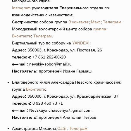
молодежного клуба.
Instagram
руководителя Епархиального отдела по
взаимодействию с казачеством;
Сестричество собора группа
В контакте
;
Макс
;
Телеграм
.
Молодежный волонтерский центр собора
группа
Вконтакте
;
Телеграм
.
Виртуальный тур по собору на
YANDEX
;
Адрес:
350063, г. Краснодар, ул. Постовая, 26
телефон:
+7 861 262-00-20
e
—
mail
:
nevskiy-sobor@mail.ru
Настоятель:
протоиерей Иоанн Гармаш
Благоверного князя Александра Невского храм-часовня;
группа
Вконтакте
;
Адрес:
350000, г. Краснодар, ул. Красноармейская, 37
телефон:
8 928 460 73 71
e
—
mail
:
Nevskaya
.
chasovnya
@
gmail
.
com
Настоятель:
протоиерей Анатолий Петров
Архистратига Михаила;
Сайт
;
Телеграм.