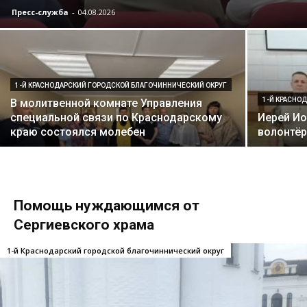
Пресс-служба
-
04.08.2026
1-Й КРАСНОДАРСКИЙ ГОРОДСКОЙ БЛАГОЧИННИЧЕСКИЙ ОКРУГ
1-Й КРАСНО
В молитвенной комнате Управления
специальной связи по Краснодарскому
Иерей Ио
краю состоялся молебен
волонтёр
Помощь нуждающимся от
Сергиевского храма
1-й Краснодарский городской благочиннический округ