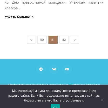
ко Дню православной молодежи. Ученикам казачьих
классов...
Узнать больше
50
51
52
Православная религиозная организация «Екатеринодарская и
Кубанская Епархия Русской Православной Церкви (Московский
Мы используем куки для наилучшего представления
Патриархат)»
нашего сайта. Если Вы продолжите использовать сайт, мы
При использовании материалов просьба указывать рабочие
будем считать что Вас это устраивает.
ссылки на сайт mitropoliakuban.ru
Ok