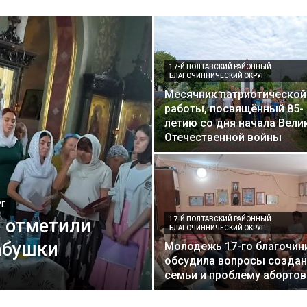
17-Й ПОЛТАВСКИЙ РАЙОННЫЙ
БЛАГОЧИННИЧЕСКИЙ ОКРУГ
Месячник патриотической
работы, посвящённый 85-
летию со дня начала Вели
Отечественной войны
УГ
й отметили
17-Й ПОЛТАВСКИЙ РАЙОННЫЙ
БЛАГОЧИННИЧЕСКИЙ ОКРУГ
абушки
Молодежь 17-го благочин
обсудила вопросы создан
семьи и проблему абортов