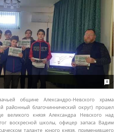
0
зачьей общине Александро-Невского храма
кий районный благочиннический округ) прошел
е великого князя Александра Невского над
гог воскресной школы, офицер запаса Вадим
водческом таланте юного князя, применившего