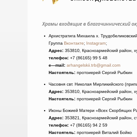
Храмы входящие в благочиннический ок
Архистратига Михаила х. Трудобеликовски
Группа
Вконтакте
;
Instagram
;
Адрес:
353810, Красноармейский район, ху
телефон:
+7 (86165) 99 5 48
e
—
mail
:
arhangelskii.trb@gmail.com
Настоятель:
протоиерей Сергий Рыбкин
Часовня свт. Николая Мирликийского (прип
Адрес:
353810, Красноармейский район, ху
Настоятель:
протоиерей Сергий Рыбкин
Иконы Божией Матери «Всех Скорбящих Ра
Адрес:
353821, Красноармейский район, ст
телефон:
+7 (86165) 94 2 59
Настоятель:
протоиерей Виталий Бойко