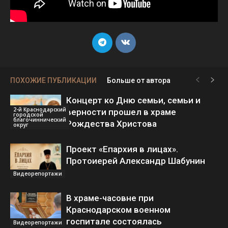
ПОХОЖИЕ ПУБЛИКАЦИИ
Больше от автора
Концерт ко Дню семьи, семьи и
2-й Краснодарский
верности прошел в храме
городской
благочиннический
Рождества Христова
округ
Проект «Епархия в лицах».
Протоиерей Александр Шабунин
Видеорепортажи
В храме-часовне при
Краснодарском военном
госпитале состоялась
Видеорепортажи