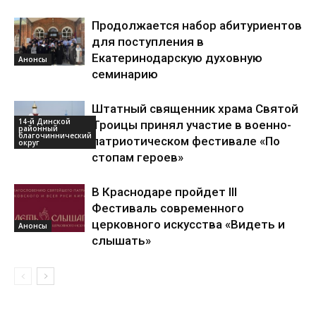
Продолжается набор абитуриентов
для поступления в
Екатеринодарскую духовную
Анонсы
семинарию
Штатный священник храма Святой
14-й Динской
Троицы принял участие в военно-
районный
благочиннический
патриотическом фестивале «По
округ
стопам героев»
В Краснодаре пройдет ІІІ
Фестиваль современного
церковного искусства «Видеть и
Анонсы
слышать»