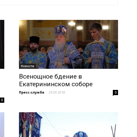
и
Кубанской
Новости
Всенощное бдение в
Екатерининском соборе
Пресс-служба
-
24.09.2018
0
епархии
0