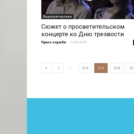
Видеорепортажи
Сюжет о просветительском
концерте ко Дню трезвости
Пресс-служба
-
14.09.2018
...
1
214
215
216
21