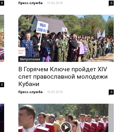
Пресс-служба
-
19.09.2018
0
0
Митрополия
В Горячем Ключе пройдет XIV
слет православной молодежи
Кубани
0
Пресс-служба
-
18.09.2018
0