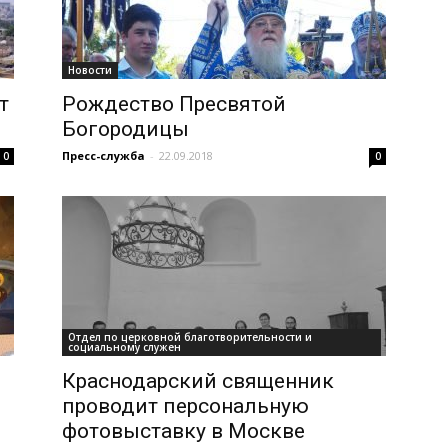
Новости
т
Рождество Пресвятой
Богородицы
Пресс-служба
-
22.09.2018
0
0
Отдел по церковной благотворительности и
социальному служен
Краснодарский священник
проводит персональную
фотовыставку в Москве