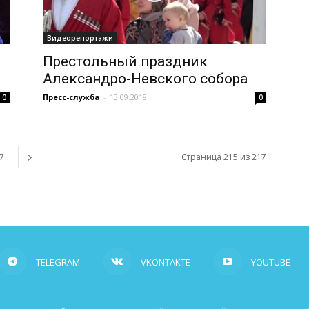
Видеорепортажи
Престольный праздник
Александро-Невского собора
Пресс-служба
-
13.09.2018
0
0
7
Страница 215 из 217
TELEGRAM
VKONTAKTE
YOUTUBE