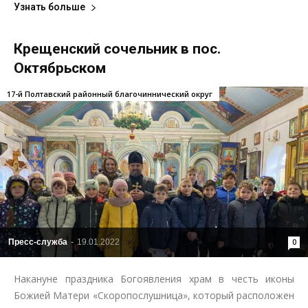
Узнать больше
Крещенский сочельник в пос.
Октябрьском
17-й Полтавский районный благочиннический округ
Пресс-служба
-
19.01.2022
0
Накануне праздника Богоявления храм в честь иконы
Божией Матери «Скоропослушница», который расположен