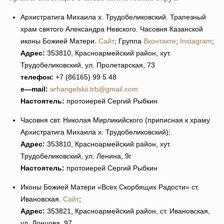
Архистратига Михаила х. Трудобеликовский. Трапезный
храм святого Александра Невского. Часовня Казанской
иконы Божией Матери.
Сайт
; Группа
Вконтакте
;
Instagram
;
Адрес:
353810, Красноармейский район, хут.
Трудобеликовский, ул. Пролетарская, 73
телефон:
+7 (86165) 99 5 48
e
—
mail
:
arhangelskii.trb@gmail.com
Настоятель:
протоиерей Сергий Рыбкин
Часовня свт. Николая Мирликийского (приписная к храму
Архистратига Михаила х. Трудобеликовский);
Адрес:
353810, Красноармейский район, хут.
Трудобеликовский, ул. Ленина, 9г
Настоятель:
протоиерей Сергий Рыбкин
Иконы Божией Матери «Всех Скорбящих Радости» ст.
Ивановская.
Сайт
;
Адрес:
353821, Красноармейский район, ст. Ивановская,
ул. Донцова, 97