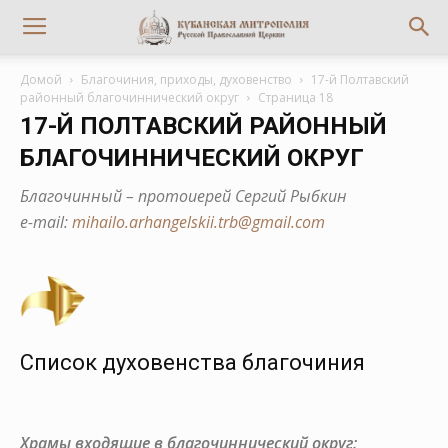
Домой
Благочиния, приходы, духовенство
17-й Полтавский
районный благочиннический округ
Страница 18
17-Й ПОЛТАВСКИЙ РАЙОННЫЙ
БЛАГОЧИННИЧЕСКИЙ ОКРУГ
Благочинный – протоиерей Сергий Рыбкин
е-mail:
mihailo.arhangelskii.trb@gmail.com
Список духовенства благочиния
Храмы входящие в благочиннический округ: