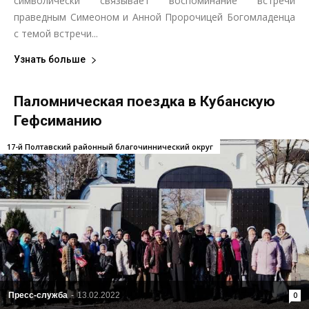
символически связывает воспоминание встречи
праведным Симеоном и Анной Пророчицей Богомладенца
с темой встречи...
Узнать больше
Паломническая поездка в Кубанскую
Гефсиманию
17-й Полтавский районный благочиннический округ
Пресс-служба
-
13.02.2022
0