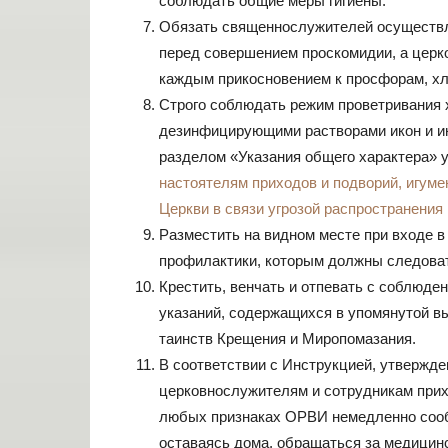
соблюдать общие меры гигиены.
Обязать священнослужителей осуществл
перед совершением проскомидии, а церк
каждым прикосновением к просфорам, хл
Строго соблюдать режим проветривания х
дезинфицирующими растворами икон и ин
разделом «Указания общего характера
настоятелям приходов и подворий, игум
Церкви в связи угрозой распространения
Разместить на видном месте при входе 
профилактики, которым должны следоват
Крестить, венчать и отпевать с соблюде
указаний, содержащихся в упомянутой в
таинств Крещения и Миропомазания.
В соответствии с Инструкцией, утверж
церковнослужителям и сотрудникам прих
любых признаках ОРВИ немедленно сообщ
оставаясь дома, обращаться за медицин