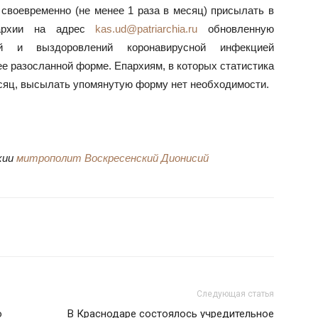
своевременно (не менее 1 раза в месяц) присылать в
иархии на адрес
kas.ud@patriarchia.ru
обновленную
ий и выздоровлений коронавирусной инфекцией
е разосланной форме. Епархиям, в которых статистика
сяц, высылать упомянутую форму нет необходимости.
хии
митрополит Воскресенский Дионисий
Следующая статья
о
В Краснодаре состоялось учредительное