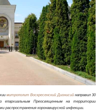
рхии
митрополит Воскресенский Дионисий
направил 30
мо епархиальным Преосвященным на территории
ки распространения коронавирусной инфекции.