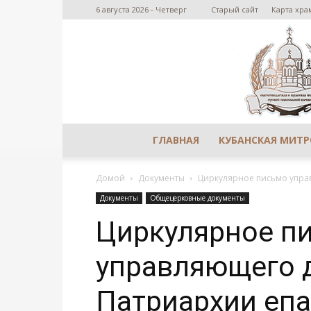
6 августа 2026 - Четверг
Старый сайт
Карта хра
ГЛАВНАЯ
КУБАНСКАЯ МИТ
Домой
Документы
Циркулярное письмо упра
Документы
Общецерковные документы
Циркулярное п
управляющего 
Патриархии еп