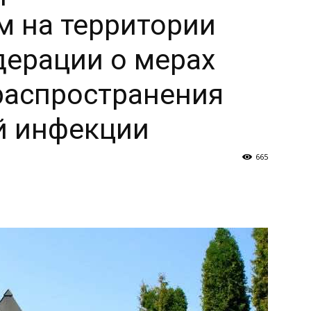
 на территории
и
ерации о мерах
распространения
й инфекции
Кубанской
665
епархии