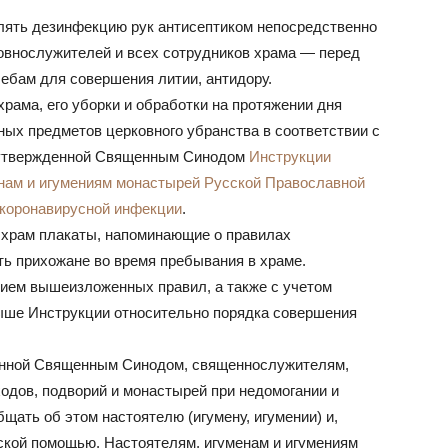
ять дезинфекцию рук антисептиком непосредственно
овнослужителей и всех сотрудников храма — перед
ебам для совершения литии, антидору.
рама, его уборки и обработки на протяжении дня
ых предметов церковного убранства в соответствии с
» утвержденной Священным Синодом
Инструкции
енам и игумениям монастырей Русской Православной
 коронавирусной инфекции
.
в храм плакаты, напоминающие о правилах
ь прихожане во время пребывания в храме.
нием вышеизложенных правил, а также с учетом
ыше Инструкции относительно порядка совершения
денной Священным Синодом, священнослужителям,
одов, подворий и монастырей при недомогании и
ать об этом настоятелю (игумену, игумении) и,
ской помощью. Настоятелям, игуменам и игумениям