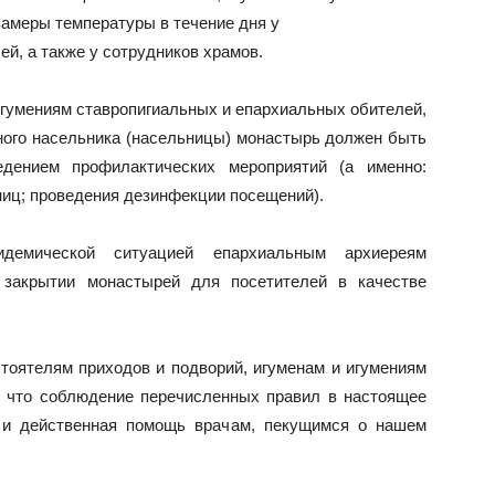
замеры температуры в течение дня у
й, а также у сотрудников храмов.
 игумениям ставропигиальных и епархиальных обителей,
ного насельника (насельницы) монастырь должен быть
едением профилактических мероприятий (а именно:
ниц; проведения дезинфекции посещений).
демической ситуацией епархиальным архиереям
 закрытии монастырей для посетителей в качестве
тоятелям приходов и подворий, игуменам и игумениям
, что соблюдение перечисленных правил в настоящее
 и действенная помощь врачам, пекущимся о нашем