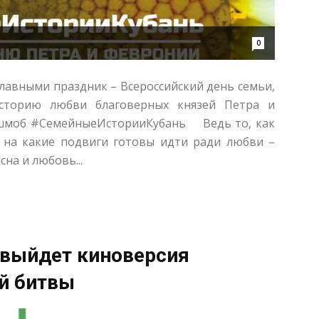
0
авными праздник – Всероссийский день семьи,
сторию любви благоверных князей Петра и
шмоб #СемейныеИсторииКубань ⠀ Ведь то, как
, на какие подвиги готовы идти ради любви –
на и любовь...
 выйдет киноверсия
й битвы