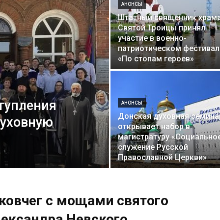
АНОНСЫ
Штатный священник храм
и
Святой Троицы принял
участие в военно-
патриотическом фестивал
«По стопам героев»
Кубанской
тупления
АНОНСЫ
Донская духовная семина
духовную
открывает набор в
магистратуру «Социально
служение Русской
епархии
Православной Церкви»
 ковчег с мощами святого
лександра Невского