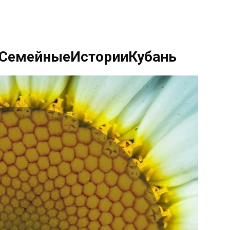
#СемейныеИсторииКубань