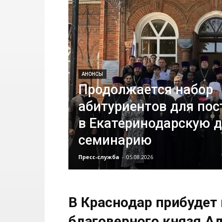
АНОНСЫ
Продолжается набор
абитуриентов для пос
в Екатеринодарскую 
семинарию
Пресс-служба
-
05.08.2026
В Краснодар прибудет
благоверного князя А