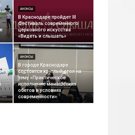
АНОНСЫ
а
В Краснодаре пройдет ІІІ
Фестиваль современного
е
церковного искусства
«Видеть и слышать»
АНОНСЫ
В городе Краснодаре
рия
состоится круглый стол на
тему «Практическое
е
исполнение монашеских
обетов в условиях
современности»