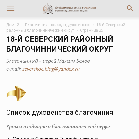
Домой
Благочиния, приходы, духовенство
18-й Северский
районный благочиннический округ
Страница 25
18-Й СЕВЕРСКИЙ РАЙОННЫЙ
БЛАГОЧИННИЧЕСКИЙ ОКРУГ
Благочинный – иерей Максим Белов
е-mail:
severskoe.blag@yandex.ru
Список духовенства благочиния
Храмы входящие в благочиннический округ:
Святителя Спиридона Тримифунтского ст.