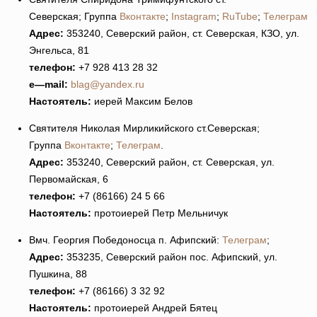
Северская; Группа
Вконтакте
;
Instagram
;
RuTube
;
Телеграм
Адрес:
353240, Северский район, ст. Северская, КЗО, ул.
Энгельса, 81
телефон:
+7 928 413 28 32
e
—
mail
:
blag@yandex.ru
Настоятель:
иерей Максим Белов
Святителя Николая Мирликийского ст.Северская;
Группа
Вконтакте
;
Телеграм
.
Адрес:
353240, Северский район, ст. Северская, ул.
Первомайская, 6
телефон:
+7 (86166) 24 5 66
Настоятель:
протоиерей Петр Мельничук
Вмч. Георгия Победоносца п. Афипский:
Телеграм
;
Адрес:
353235, Северский район пос. Афипский, ул.
Пушкина, 88
телефон:
+7 (86166) 3 32 92
Настоятель:
протоиерей Андрей Бятец