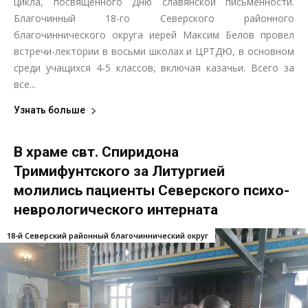
цикла, посвящённого Дню славянской письменности.
Благочинный 18-го Северского районного
благочиннического округа иерей Максим Белов провел
встречи-лектории в восьми школах и ЦРТДЮ, в основном
среди учащихся 4-5 классов, включая казачьи. Всего за
все...
Узнать больше
В храме свт. Спиридона
Тримифунтского за Литургией
молились пациенты Северского психо-
неврологического интерната
18-й Северский районный благочиннический округ