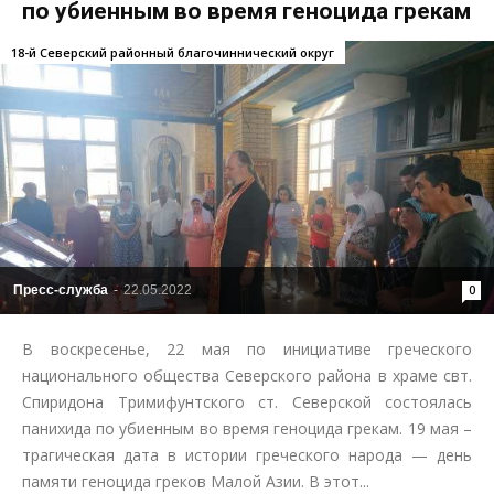
по убиенным во время геноцида грекам
18-й Северский районный благочиннический округ
Пресс-служба
-
22.05.2022
0
В воскресенье, 22 мая по инициативе греческого
национального общества Северского района в храме свт.
Спиридона Тримифунтского ст. Северской состоялась
панихида по убиенным во время геноцида грекам. 19 мая –
трагическая дата в истории греческого народа — день
памяти геноцида греков Малой Азии. В этот...