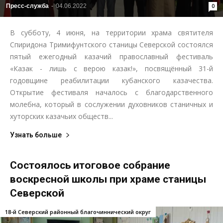
Пресс-служба
-
04.06.2022
0
В субботу, 4 июня, на территории храма святителя
Спиридона Тримифунтского станицы Северской состоялся
пятый ежегодный казачий православный фестиваль
«Казак - лишь с верою казак!», посвящённый 31-й
годовщине реабилитации кубанского казачества.
Открытие фестиваля началось с благодарственного
молебна, который в сослужении духовников станичных и
хуторских казачьих обществ...
Узнать больше
Состоялось итоговое собрание
воскресной школы при храме станицы
Северской
18-й Северский районный благочиннический округ