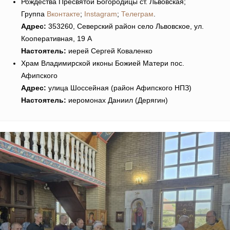
Рождества Пресвятой Богородицы ст. Львовская;
Группа
Вконтакте
;
Instagram
;
Телеграм
.
Адрес:
353260, Северский район село Львовское, ул.
Кооперативная, 19 А
Настоятель:
иерей Сергей Коваленко
Храм Владимирской иконы Божией Матери пос.
Афипского
Адрес:
улица Шоссейная (район Афипского НПЗ)
Настоятель:
иеромонах Даниил (Дерягин)