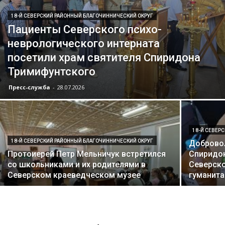
18-Й СЕВЕРСКИЙ РАЙОННЫЙ БЛАГОЧИННИЧЕСКИЙ ОКРУГ
Пациенты Северского психо-
неврологического интерната
посетили храм святителя Спиридона
Тримифунтского
Пресс-служба
-
28.07.2026
18-Й СЕВЕР
18-Й СЕВЕРСКИЙ РАЙОННЫЙ БЛАГОЧИННИЧЕСКИЙ ОКРУГ
Добровол
Протоиерей Петр Мельничук встретился
Спиридон
со школьниками и их родителями в
Северско
Северском краеведческом музее
гуманит