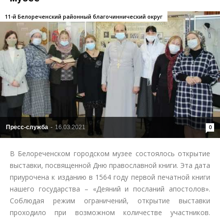
11-й Белореченский районный благочиннический округ
Пресс-служба
-
16.03.2021
0
В Белореченском​ городском музее​ состоялось открытие
выставки, посвященной​ Дню православной книги. Эта дата​
приурочена​ к изданию​ в​ 1564 году​ первой печатной книги​
нашего​ государства – «Деяний и посланий апостолов».
Соблюдая режим ограничений, открытие​ выставки​
проходило при возможном количестве участников.