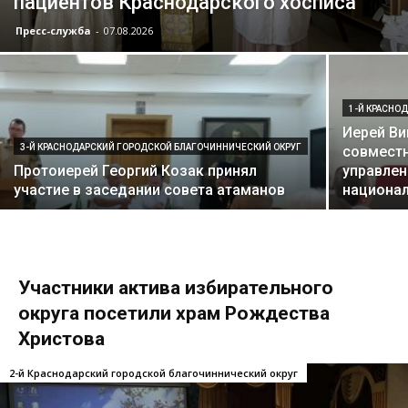
пациентов Краснодарского хосписа
Пресс-служба
-
07.08.2026
1-Й КРАСНО
Иерей Ви
3-Й КРАСНОДАРСКИЙ ГОРОДСКОЙ БЛАГОЧИННИЧЕСКИЙ ОКРУГ
совместн
Протоиерей Георгий Козак принял
управле
участие в заседании совета атаманов
национал
Участники актива избирательного
округа посетили храм Рождества
Христова
2-й Краснодарский городской благочиннический округ