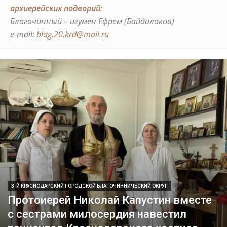
архиерейских подворий:
Благочинный – игумен Ефрем (Байдалаков)
е-mail:
blag.20.krd@mail.ru
3-Й КРАСНОДАРСКИЙ ГОРОДСКОЙ БЛАГОЧИННИЧЕСКИЙ ОКРУГ
Протоиерей Николай Капустин вместе
с сестрами милосердия навестил