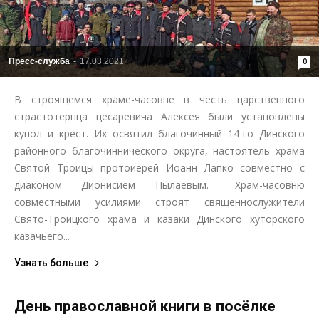
Пресс-служба
-
17.03.2021
0
В строящемся храме-часовне в честь царственного
страстотерпца цесаревича Алексея были установлены
купол и крест. Их освятил благочинный 14-го Динского
районного благочиннического округа, настоятель храма
Святой Троицы протоиерей Иоанн Лапко совместно с
диаконом Дионисием Пылаевым.⠀ Храм-часовню
совместными усилиями строят священнослужители
Свято-Троицкого храма и казаки Динского хуторского
казачьего...
Узнать больше
День православной книги в посёлке