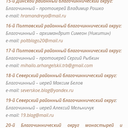
15-й Динской районный благочиннический округ:
Благочинный – протоиерей Владимир Рошко
е-mail:
hramandreya@mail.ru
16-й Полтавский районный благочиннический округ:
Благочинный – архимандрит Симеон (Никитин)
е-mail:
poltblago20@mail.ru
17-й Полтавский районный благочиннический округ:
Благочинный – протоиерей Сергий Рыбкин
е-mail:
mihailo.arhangelskii.trb@gmail.com
18-й Северский районный благочиннический округ:
Благочинный – иерей Максим Белов
е-mail:
severskoe.blag@yandex.ru
19-й Северский районный благочиннический округ
:
Благочинный – иерей Алексий Мельничук
е-mail:
19.blag@mail.ru
20-й Благочиннический округ монастырей и