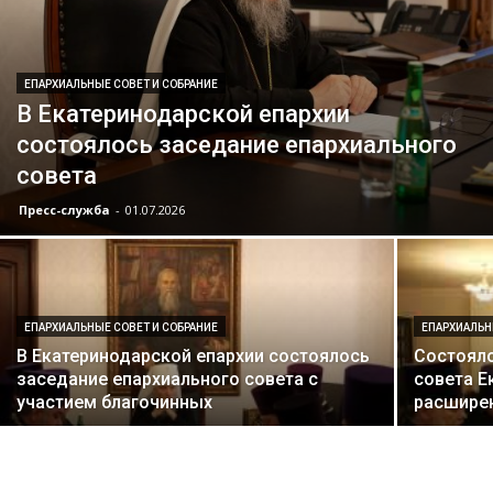
ЕПАРХИАЛЬНЫЕ СОВЕТ И СОБРАНИЕ
В Екатеринодарской епархии
состоялось заседание епархиального
совета
Пресс-служба
-
01.07.2026
ЕПАРХИАЛЬНЫЕ СОВЕТ И СОБРАНИЕ
ЕПАРХИАЛЬН
В Екатеринодарской епархии состоялось
Состояло
заседание епархиального совета с
совета Е
участием благочинных
расшире