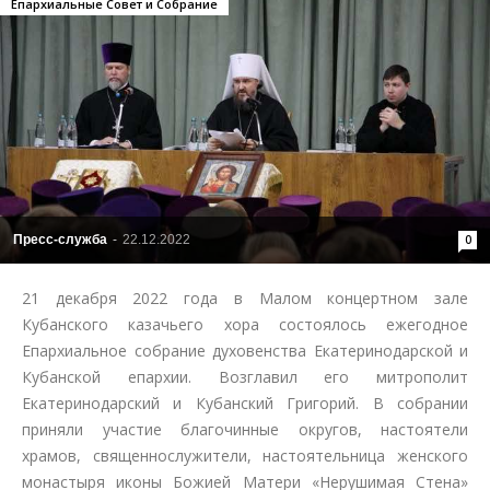
Епархиальные Совет и Собрание
Пресс-служба
-
22.12.2022
0
21 декабря 2022 года в Малом концертном зале
Кубанского казачьего хора состоялось ежегодное
Епархиальное собрание духовенства Екатеринодарской и
Кубанской епархии. Возглавил его митрополит
Екатеринодарский и Кубанский Григорий. В собрании
приняли участие благочинные округов, настоятели
храмов, священнослужители, настоятельница женского
монастыря иконы Божией Матери «Нерушимая Стена»