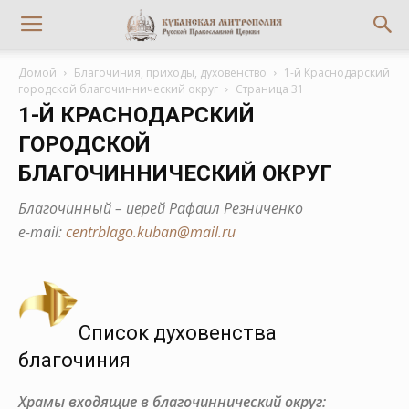
Домой
Благочиния, приходы, духовенство
1-й Краснодарский
городской благочиннический округ
Страница 31
1-Й КРАСНОДАРСКИЙ
ГОРОДСКОЙ
БЛАГОЧИННИЧЕСКИЙ ОКРУГ
Благочинный – иерей Рафаил Резниченко
е-mail:
centrblago.kuban@mail.ru
Список духовенства
благочиния
Храмы входящие в благочиннический округ: