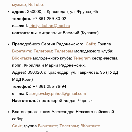
музыке
;
RuTube
.
адрес:
350000, г. Краснодар, ул. Фрунзе, 65
телефон:
+7 861 259-30-02
e
—
mail
:
trinity_kuban@mail.ru
настоятель:
митрополит Василий (Кулаков)
Преподобного Сергия Радонежского.
Сайт
; Группа
Вконтакте
;
Телеграм
;
Телеграм
молодежного клуба;
ВКонтакте
молодежного клуба;
Telegram
сестричества
прпп. Кирилла и Марии Радонежских.
Адрес:
350020, г. Краснодар, ул. Гаврилова, 96 (ГУВД
МВД Края)
телефон:
+7 861 255-76-94
e
—
mail
:
sergievskiy.prihod@gmail.com
Настоятель:
протоиерей Богдан Черных
Благоверного князя Александра Невского войсковой
собор.
Сайт
; группа
Вконтакте
;
Телеграм
;
ВКонтакте