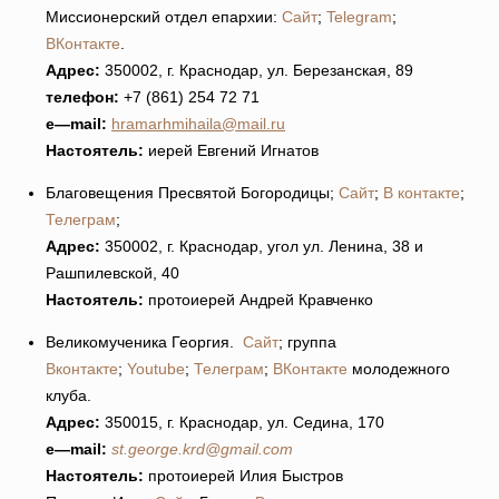
Миссионерский отдел епархии:
Сайт
;
Telegram
;
ВКонтакте
.
Адрес:
350002, г. Краснодар, ул. Березанская, 89
телефон:
+7 (861) 254 72 71
e
—
mail
:
hramarhmihaila@mail.ru
Настоятель:
иерей Евгений Игнатов
Благовещения Пресвятой Богородицы;
Сайт
;
В контакте
;
Телеграм
;
Адрес:
350002, г. Краснодар, угол ул. Ленина, 38 и
Рашпилевской, 40
Настоятель:
протоиерей Андрей Кравченко
Великомученика Георгия.
Сайт
; группа
Вконтакте
;
Youtube
;
Телеграм
;
ВКонтакте
молодежного
клуба.
Адрес:
350015, г. Краснодар, ул. Седина, 170
e
—
mail
:
st.george.krd@gmail.com
Настоятель:
протоиерей Илия Быстров