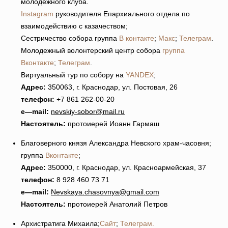
молодежного клуба.
Instagram
руководителя Епархиального отдела по
взаимодействию с казачеством;
Сестричество собора группа
В контакте
;
Макс
;
Телеграм
.
Молодежный волонтерский центр собора
группа
Вконтакте
;
Телеграм
.
Виртуальный тур по собору на
YANDEX
;
Адрес:
350063, г. Краснодар, ул. Постовая, 26
телефон:
+7 861 262-00-20
e
—
mail
:
nevskiy-sobor@mail.ru
Настоятель:
протоиерей Иоанн Гармаш
Благоверного князя Александра Невского храм-часовня;
группа
Вконтакте
;
Адрес:
350000, г. Краснодар, ул. Красноармейская, 37
телефон:
8 928 460 73 71
e
—
mail
:
Nevskaya
.
chasovnya
@
gmail
.
com
Настоятель:
протоиерей Анатолий Петров
Архистратига Михаила;
Сайт
;
Телеграм.