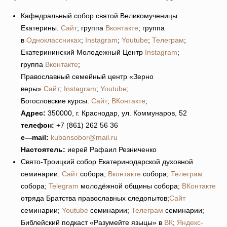
Кафедральный собор святой Великомученицы
Екатерины.
Сайт
; группа
Вконтакте
; группа
в
Одноклассниках
;
Instagram
;
Youtube
;
Телеграм
;
Екатерининский Молодежный Центр
Instagram
;
группа
Вконтакте
;
Православный семейный центр «Зерно
веры»
Сайт
;
Instagram
;
Youtube
;
Богословские курсы.
Сайт
;
ВКонтакте
;
Адрес:
350000, г. Краснодар, ул. Коммунаров, 52
телефон:
+7 (861) 262 56 36
e
—
mail
:
kubansobor@mail.ru
Настоятель:
иерей Рафаил Резниченко
Свято-Троицкий собор Екатеринодарской духовной
семинарии.
Сайт
собора;
Вконтакте
собора;
Телеграм
собора;
Telegram
молодёжной общины собора;
ВКонтакте
отряда Братства православных следопытов;
Сайт
семинарии;
Youtube
семинарии;
Телеграм
семинарии;
Библейский подкаст «Разумейте языцы» в
ВК
;
Яндекс-