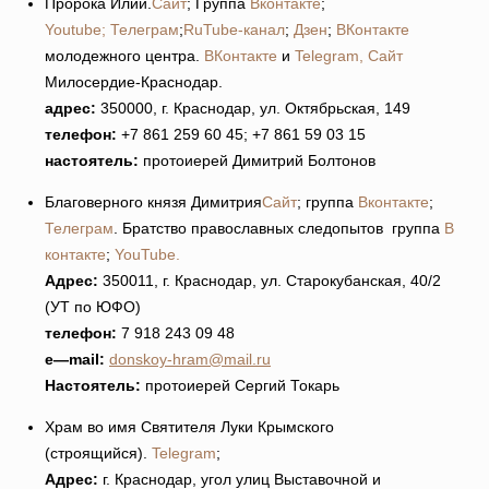
Пророка Илии.
Сайт
; Группа
Вконтакте
;
Youtube;
Телеграм
;
RuTube-канал
;
Дзен
;
ВКонтакте
молодежного центра.
ВКонтакте
и
Telegram,
Сайт
Милосердие-Краснодар.
адрес:
350000, г. Краснодар, ул. Октябрьская, 149
телефон:
+7 861 259 60 45; +7 861 59 03 15
настоятель:
протоиерей Димитрий Болтонов
Благоверного князя Димитрия
Сайт
; группа
Вконтакте
;
Телеграм
. Братство православных следопытов группа
В
контакте
;
YouTube.
Адрес:
350011, г. Краснодар, ул. Старокубанская, 40/2
(УТ по ЮФО)
телефон:
7 918 243 09 48
e
—
mail
:
donskoy-hram@mail.ru
Настоятель:
протоиерей Сергий Токарь
Храм во имя Святителя Луки Крымского
(строящийся).
Telegram
;
Адрес:
г. Краснодар, угол улиц Выставочной и